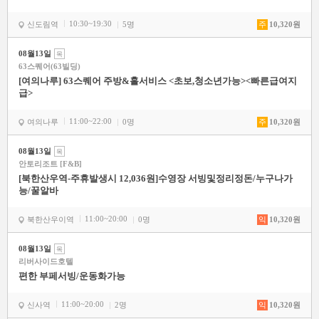
10:30~19:30
신도림역
5명
주
10,320원
08월13일
목
63스퀘어(63빌딩)
[여의나루] 63스퀘어 주방&홀서비스 <초보,청소년가능><빠른급여지
급>
11:00~22:00
여의나루
0명
주
10,320원
08월13일
목
안토리조트 [F&B]
[북한산우역-주휴발생시 12,036원]수영장 서빙및정리정돈/누구나가
능/꿀알바
11:00~20:00
북한산우이역
0명
익
10,320원
08월13일
목
리버사이드호텔
편한 부페서빙/운동화가능
11:00~20:00
신사역
2명
익
10,320원