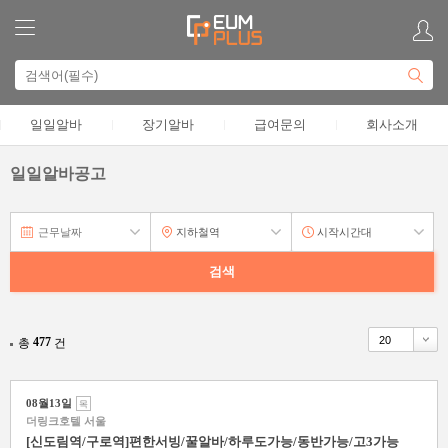
일일알바
장기알바
급여문의
회사소개
일일알바공고
477
총
건
08월13일
목
더링크호텔 서울
[신도림역/구로역]편한서빙/꿀알바/하루도가능/동반가능/고3가능