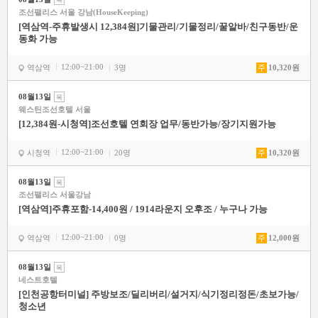
목
조선팰리스 서울 강남(HouseKeeping)
[역삼역-주휴발생시 12,384원]기물관리/기물정리/꿀알바/친구동반/운
동화 가능
12:00~21:00
역삼역
3명
주
10,320원
08월13일
목
웨스틴조선호텔 서울
[12,384원-시청역]조선호텔 연회장 업무/동반가능/장기지원가능
12:00~21:00
시청역
20명
주
10,320원
08월13일
목
조선팰리스 서울강남
[역삼역]주휴포함-14,400원 / 1914라운지 오후조 / 누구나 가능
12:00~21:00
역삼역
0명
주
12,000원
08월13일
목
네스트호텔
[인천공항터미널] 주방보조/딜리버리/설거지/식기정리정돈/초보가능/
청소년