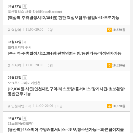
08월13일
목
조선팰리스 서울 강남(HouseKeeping)
[역삼역-주휴발생시12,384원] 편한 객실보업무/꿀알바/하루도가능
11:00~20:00
역삼역
2명
주
10,320원
08월13일
목
빌라드지디 수서
[수서역-주휴발생시12,384원]편한연회서빙/동반가능/미성년자가능
11:00~20:00
수서역
5명
주
10,320원
08월13일
목
오크우드프리미어인천
[12,036원-시급]인천대입구역/레스토랑/홀서비스/장기시급/초보환영/
동반근무가능
11:00~20:00
인천대입구역
0명
주
10,320원
08월13일
목
63스퀘어(63빌딩)
[용산역] 63스퀘어 주방&홀서비스 <초보,청소년가능><빠른급여지급