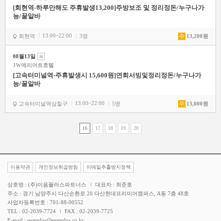
[회현역-하루만해도 주휴발생13,200]주방보조 및 정리정돈/누구나가
능/꿀알바
13:00~22:00
회현역
3명
주
13,200원
08월13일
목
JW메리어트호텔
[고속터미널역-주휴발생시 15,600원]연회서빙및정리정돈/누구나가
능/꿀알바
13:00~22:00
고속터미널역삼칠구
5명
주
13,000원
16
17
18
19
20
이용약관
개인정보취급방침
이메일추출방지정책
상호명 : (주)이음플러스파트너스
대표자 : 최준호
주소 : 경기 남양주시 다산순환로 20 다산현대프리미어캠퍼스, A동 7층 48호
사업자등록번호 : 701-88-00552
TEL : 02-2039-7724
FAX : 02-2039-7725
E-mail : eumplus@eumplus.co.kr